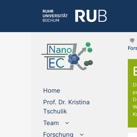
For
D
(current)
Home
p
D
Prof. Dr. Kristina
W
(current)
Tschulik
K
Team
Forschung