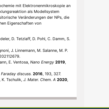
rochemie mit Elektronenmikroskopie an
lungsreaktion als Modellsystem
torische Veränderungen der NPs, die
chen Eigenschaften von
ddeler, D. Tetzlaff, D. Pohl, C. Damm, S.
ignoni, J. Linnemann, M. Salanne, M. P.
e202112679.
mann, E. Ventosa,
Nano Energy
2019
,
,
Faraday discuss.
2016
, 193, 327.
, K. Tschulik,
J. Mater. Chem. A
2020
,