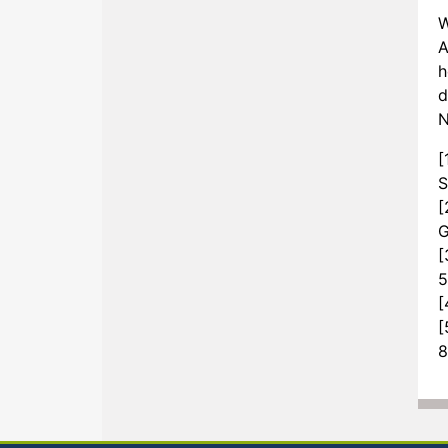
W
A
h
d
N
[
S
[
G
[
5
[
[
8