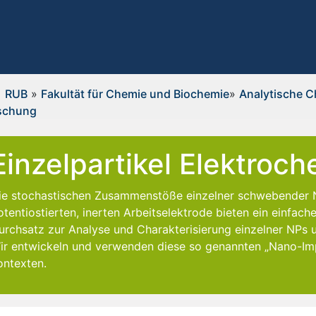
RUB
»
Fakultät für Chemie und Biochemie
»
Analytische 
schung
Einzelpartikel Elektroc
ie stochastischen Zusammenstöße einzelner schwebender N
otentiostierten, inerten Arbeitselektrode bieten ein einfac
urchsatz zur Analyse und Charakterisierung einzelner NPs 
ir entwickeln und verwenden diese so genannten „Nano-Impa
ontexten.