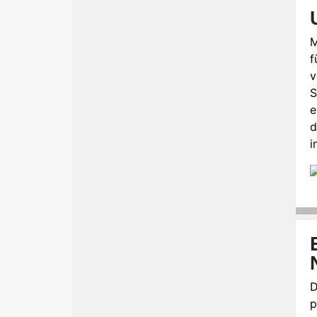
M
f
v
S
e
d
i
D
p