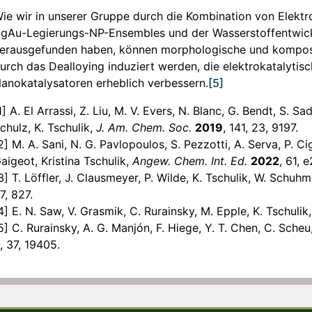
ie wir in unserer Gruppe durch die Kombination von Elekt
gAu-Legierungs-NP-Ensembles und der Wasserstoffentwick
erausgefunden haben, können morphologische und komposi
urch das Dealloying induziert werden, die elektrokatalytis
anokatalysatoren erheblich verbessern.
[5]
1] A. El Arrassi, Z. Liu, M. V. Evers, N. Blanc, G. Bendt, S. Sa
chulz, K. Tschulik,
J. Am. Chem. Soc.
2019
, 141, 23, 9197.
2] M. A. Sani, N. G. Pavlopoulos, S. Pezzotti, A. Serva, P. C
aigeot, Kristina Tschulik,
Angew. Chem. Int. Ed.
2022
, 61, 
3] T. Löffler, J. Clausmeyer, P. Wilde, K. Tschulik, W. Schuh
7, 827.
4] E. N. Saw, V. Grasmik, C. Rurainsky, M. Epple, K. Tschulik
5] C. Rurainsky, A. G. Manjón, F. Hiege, Y. T. Chen, C. Scheu
, 37, 19405.