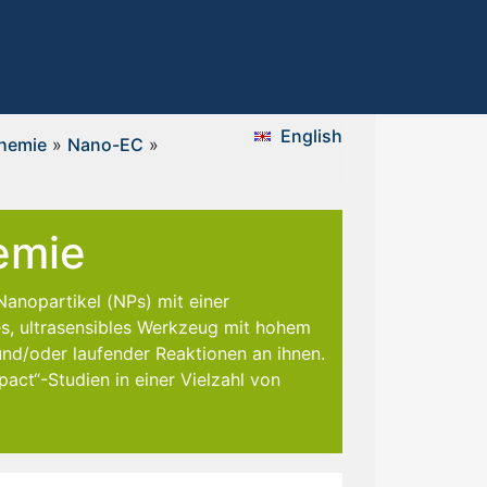
English
Chemie
»
Nano-EC
»
hemie
anopartikel (NPs) mit einer
hes, ultrasensibles Werkzeug mit hohem
und/oder laufender Reaktionen an ihnen.
ct“-Studien in einer Vielzahl von