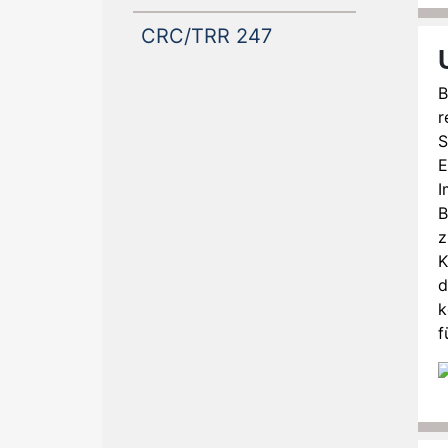
(current)
CRC/TRR 247
B
r
S
E
I
B
z
K
d
k
f