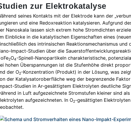
Studien zur Elektrokatalyse
ährend seines Kontakts mit der Elektrode kann der „verbu
ungieren und eine Redoxreaktion katalysieren. Aufgrund des
er Nanoskala lassen sich extrem hohe Stromdichten erzielen
m Einblicke in die katalytischen Eigenschaften eines (neue
inschließlich des intrinsischen Reaktionsmechanismus und d
ano-Impact-Studien über die Sauerstoffentwicklungsreakt
oFe
O
-Spinell-Nanopartikeln charakteristische, potenzia
2
4
ei hohen Überspannungen ist die Stufenhöhe direkt proport
nd der O
-Konzentration (Produkt) in der Lösung, was zeig
2
on der Katalysatoroberfläche weg der begrenzende Faktor
mpact-Studien in Ar-gesättigtem Elektrolyten deutliche Sig
ährend in Luft aufgezeichnete Stromstufen kleiner sind als
lektrolyten aufgezeichneten. In O
-gesättigten Elektrolyte
2
eobachtet.