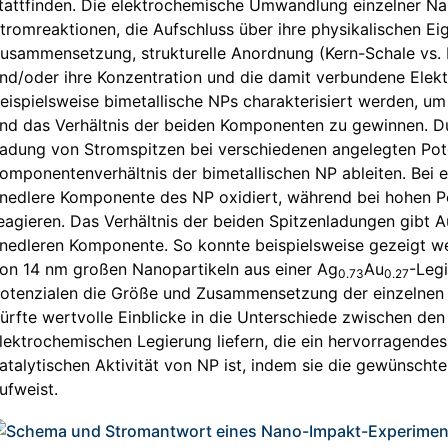
tattfinden. Die elektrochemische Umwandlung einzelner Nan
tromreaktionen, die Aufschluss über ihre physikalischen Ei
usammensetzung, strukturelle Anordnung (Kern-Schale vs.
nd/oder ihre Konzentration und die damit verbundene Elek
eispielsweise bimetallische NPs charakterisiert werden, um
nd das Verhältnis der beiden Komponenten zu gewinnen. Du
adung von Stromspitzen bei verschiedenen angelegten Pot
omponentenverhältnis der bimetallischen NP ableiten. Bei 
nedlere Komponente des NP oxidiert, während bei hohen 
eagieren. Das Verhältnis der beiden Spitzenladungen gibt A
nedleren Komponente. So konnte beispielsweise gezeigt w
on 14 nm großen Nanopartikeln aus einer Ag
Au
-Legi
0.73
0.27
otenzialen die Größe und Zusammensetzung der einzelnen 
ürfte wertvolle Einblicke in die Unterschiede zwischen den 
lektrochemischen Legierung liefern, die ein hervorragende
atalytischen Aktivität von NP ist, indem sie die gewünsc
ufweist.