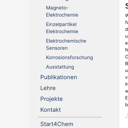
Magneto-
Elektrochemie
W
f
Einzelpartikel
d
Elektrochemie
u
Elektrochemische
e
Sensoren
N
C
Korrosionsforschung
B
Ausstattung
u
(current)
Publikationen
v
I
(current)
Lehre
w
E
(current)
Projekte
b
(current)
Kontakt
.
(current)
Start4Chem