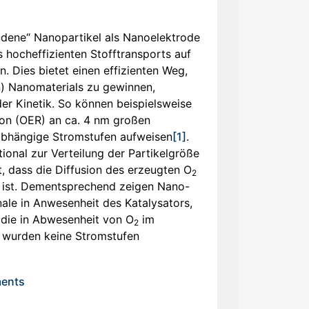
ndene“ Nanopartikel als Nanoelektrode
 hocheffizienten Stofftransports auf
. Dies bietet einen effizienten Weg,
n) Nanomaterials zu gewinnen,
er Kinetik. So können beispielsweise
ion (OER) an ca. 4 nm großen
labhängige Stromstufen aufweisen
[1]
.
ional zur Verteilung der Partikelgröße
t, dass die Diffusion des erzeugten O
2
 ist. Dementsprechend zeigen Nano-
nale in Anwesenheit des Katalysators,
 die in Abwesenheit von O
im
2
n wurden keine Stromstufen