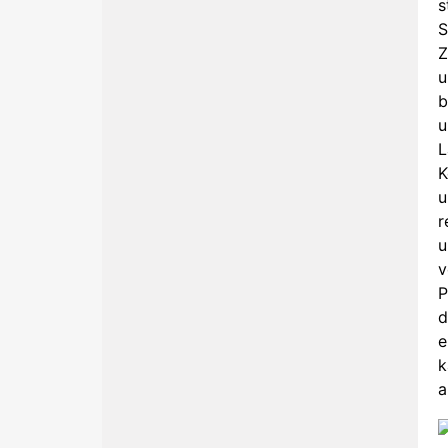
s
S
Z
u
b
u
L
K
u
r
u
v
P
d
e
k
a